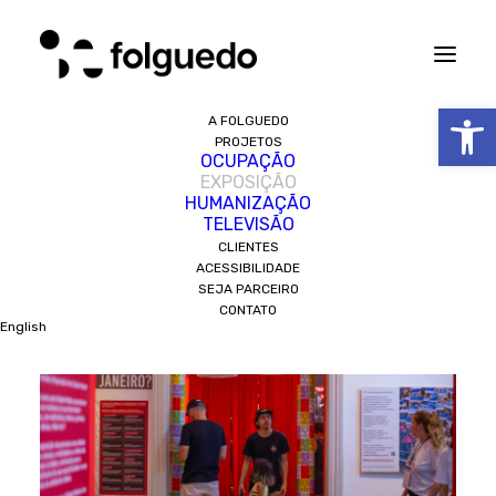
Abrir 
A FOLGUEDO
PROJETOS
Curadoria
Exposição
Próprios
OCUPAÇÃO
EXPOSIÇÃO
Cidade Mulher
HUMANIZAÇÃO
TELEVISÃO
CLIENTES
ACESSIBILIDADE
SEJA PARCEIRO
CONTATO
English